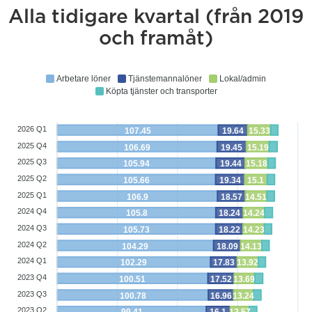
Alla tidigare kvartal (från 2019
och framåt)
Arbetare löner
Tjänstemannalöner
Lokal/admin
Köpta tjänster och transporter
2026 Q1
107.45
19.64
15.33
2025 Q4
106.69
19.45
15.19
2025 Q3
105.94
19.44
15.18
2025 Q2
105.66
19.34
15.1
2025 Q1
106.9
18.57
14.51
2024 Q4
105.8
18.24
14.24
2024 Q3
105.73
18.22
14.23
2024 Q2
104.29
18.09
14.13
2024 Q1
102.29
17.83
13.92
2023 Q4
100.51
17.52
13.69
2023 Q3
100.78
16.96
13.24
2023 Q2