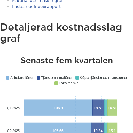
Material och maskin graf
Ladda ner Indexrapport
Detaljerad kostnadsslag
graf
Senaste fem kvartalen
Arbetare löner
Tjänstemannalöner
Köpta tjänster och transporter
Lokal/admin
106.9
18.57
14.51
Q1 2025
105.66
19.34
15.1
Q2 2025