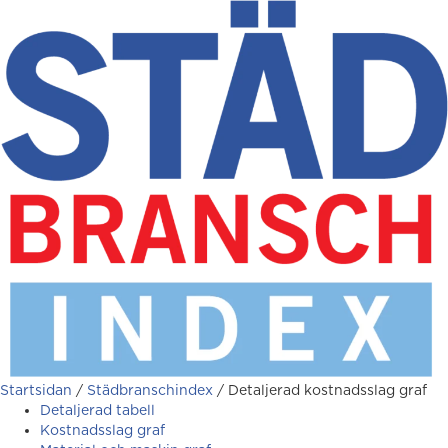
Startsidan
/
Städbranschindex
/
Detaljerad kostnadsslag graf
Detaljerad tabell
Kostnadsslag graf