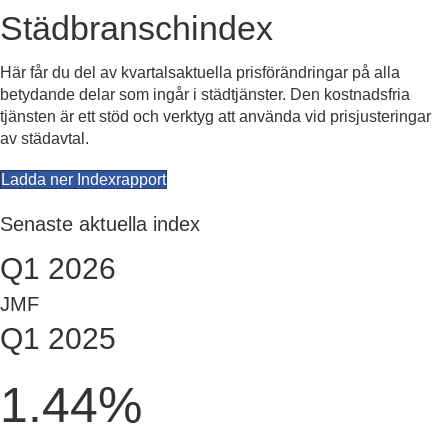
Städbranschindex
Här får du del av kvartalsaktuella prisförändringar på alla
betydande delar som ingår i städtjänster. Den kostnadsfria
tjänsten är ett stöd och verktyg att använda vid prisjusteringar
av städavtal.
(
Ladda ner Indexrapport
o
p
Senaste aktuella index
e
n
Q1 2026
s
i
JMF
n
Q1 2025
n
e
w
1.44%
t
a
b
)