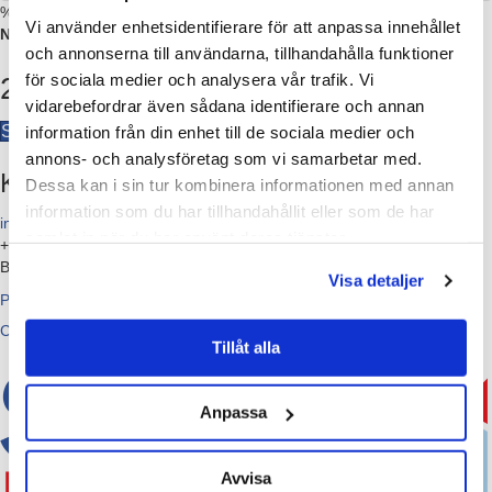
%
Vi använder enhetsidentifierare för att anpassa innehållet
NYTT AVTALSPRIS EFTER HÖJNING:
och annonserna till användarna, tillhandahålla funktioner
för sociala medier och analysera vår trafik. Vi
2019 Q2
vidarebefordrar även sådana identifierare och annan
Se mer information
information från din enhet till de sociala medier och
annons- och analysföretag som vi samarbetar med.
Kontakta Städbranschen Sverige
Dessa kan i sin tur kombinera informationen med annan
information som du har tillhandahållit eller som de har
info@stadbranschensverige.se
samlat in när du har använt deras tjänster.
+46 010-557 69 89
BOX 920 03, 120 06 Stockholm
Visa detaljer
Personuppgiftsbehandling
Cookies
Tillåt alla
Anpassa
Avvisa