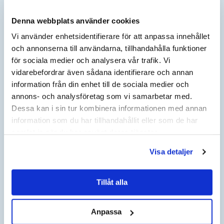
Denna webbplats använder cookies
BERÄKNA INDEX
Vi använder enhetsidentifierare för att anpassa innehållet
AKTUELLT ÅR
och annonserna till användarna, tillhandahålla funktioner
AKTUELLT KVARTAL
för sociala medier och analysera vår trafik. Vi
JÄMFÖRELSEÅR
vidarebefordrar även sådana identifierare och annan
JÄMFÖRELSE KVARTAL
information från din enhet till de sociala medier och
NYTT KONTRAKTSPRIS EFTER HÖJNING KOMMER ATT
annons- och analysföretag som vi samarbetar med.
VISAS HÄR:
Dessa kan i sin tur kombinera informationen med annan
information som du har tillhandahållit eller som de har
samlat in när du har använt deras tjänster.
HÄR KAN DU BERÄKNA
PRISFÖRÄNDRING I DITT AVTAL
Visa detaljer
ANGE NUVARANDE AVTALSBELOPP:
Tillåt alla
SEK
Anpassa
ÄNDRINGSPROCENT ENLIGT AVTAL: