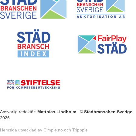
Ansvarlig redaktör:
Matthias Lindholm
| ©
Städbranschen Sverige
2026
Hemsida utvecklad av
Cimple.no
och
Trippple