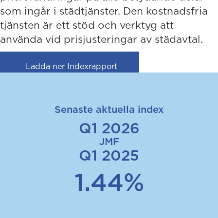
som ingår i städtjänster. Den kostnadsfria
tjänsten är ett stöd och verktyg att
använda vid prisjusteringar av städavtal.
(opens in new tab)
Ladda ner Indexrapport
Senaste aktuella index
Q1 2026
JMF
Q1 2025
1.44%