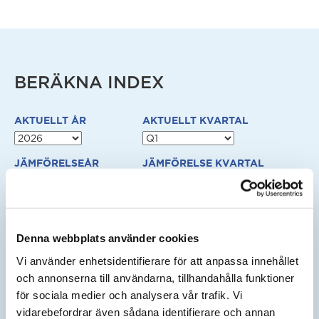
BERÄKNA INDEX
AKTUELLT ÅR
AKTUELLT KVARTAL
JÄMFÖRELSEÅR
JÄMFÖRELSE KVARTAL
NYTT KONTRAKTSPRIS EFTER HÖJNING KOMMER ATT
VISAS HÄR:
Denna webbplats använder cookies
Vi använder enhetsidentifierare för att anpassa innehållet
HÄR KAN DU BERÄKNA
och annonserna till användarna, tillhandahålla funktioner
PRISFÖRÄNDRING I DITT AVTAL
för sociala medier och analysera vår trafik. Vi
vidarebefordrar även sådana identifierare och annan