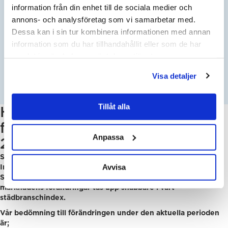
information från din enhet till de sociala medier och
ANGE NUVARANDE AVTALSBELOPP:
annons- och analysföretag som vi samarbetar med.
SEK
Dessa kan i sin tur kombinera informationen med annan
information som du har tillhandahållit eller som de har
ÄNDRINGSPROCENT ENLIGT AVTAL:
samlat in när du har använt deras tjänster.
%
Visa detaljer
NYTT AVTALSPRIS EFTER HÖJNING:
Tillåt alla
Hur har Städbranschindex
förändrats senaste året Q1-
Anpassa
2025 – Q1-2026
Städbranschindex är reaktivt i tiden, baserat på stora SCB-
Avvisa
Index och presenteras varje kvartal under året av
Städbranschen Sverige. Detta gör att omvärlden och
marknadens förändringar tas upp snabbare i vårt
städbranschindex.
Vår bedömning till förändringen under den aktuella perioden
är;