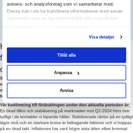
annons- och analysföretag som vi samarbetar med.
ÄNDRINGSPROCENT ENLIGT AVTAL:
Dessa kan i sin tur kombinera informationen med annan
information som du har tillhandahållit eller som de har
%
samlat in när du har använt deras tjänster.
NYTT AVTALSPRIS EFTER HÖJNING:
Visa detaljer
Hur har Städbranschindex
Tillåt alla
förändrats senaste året Q1-2024
och Q1-2025
Anpassa
Städbranschindex är reaktivt i tiden, baserat på stora SCB-Index
och presenteras varje kvartal under året. Detta gör att omvärlden
Avvisa
och marknadens förändringar tas upp snabbare i vårt index, det
blir mer reaktivt.
Vår bedömning till förändringen under den aktuella perioden är;
En ökad tilltro och stabilisering på marknaden mot Q2-2024 hörs mer
tydligt i de kontakter vi löpande håller. Stabiliserade räntor på en tydligt
lägre nivå och en starkare krona är bidragande faktorer och vi hoppas
på en ökad takt. Inflationen har varit högre sista tiden vilket bromsat