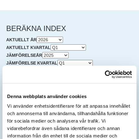
BERÄKNA INDEX
AKTUELLT ÅR
AKTUELLT KVARTAL
JÄMFÖRELSEÅR
JÄMFÖRELSE KVARTAL
NYTT KONTRAKTSPRIS EFTER HÖJNING KOMMER ATT
VISAS HÄR:
HÄR KAN DU BERÄKNA
Denna webbplats använder cookies
Vi använder enhetsidentifierare för att anpassa innehållet
PRISFÖRÄNDRING I DITT AVTAL
och annonserna till användarna, tillhandahålla funktioner
ANGE NUVARANDE AVTALSBELOPP:
för sociala medier och analysera vår trafik. Vi
vidarebefordrar även sådana identifierare och annan
information från din enhet till de sociala medier och
SEK