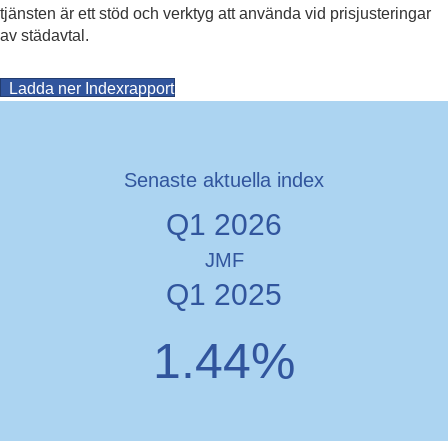
tjänsten är ett stöd och verktyg att använda vid prisjusteringar
av städavtal.
(opens in new tab)
Ladda ner Indexrapport
Senaste aktuella index
Q1 2026
JMF
Q1 2025
1.44%