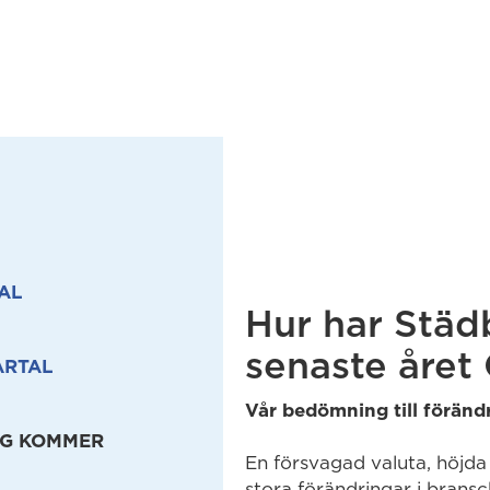
AL
Hur har Städ
senaste året
ARTAL
Vår bedömning till föränd
NG KOMMER
En försvagad valuta, höjda 
stora förändringar i brans