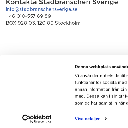
Kontakta Städbranschen Sverige
info@stadbranschensverige.se
+46 010-557 69 89
BOX 920 03, 120 06 Stockholm
Denna webbplats använde
Vi använder enhetsidentifie
funktioner för sociala medi
annan information från din
med. Dessa kan i sin tur k
Ansvarlig redaktör:
Matthias Lindholm
| ©
Städbra
som de har samlat in när d
Hemsida utvecklad av
Cimple.no
och
Trippple
Visa detaljer