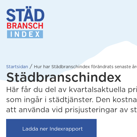
/
Startsidan
Hur har Städbranschindex förändrats senaste å
Städbranschindex
Här får du del av kvartalsaktuella p
som ingår i städtjänster. Den kostna
att använda vid prisjusteringar av s
(opens in new tab)
Ladda ner Indexrapport