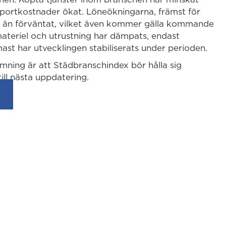
sportkostnader ökat. Löneökningarna, främst för
e än förväntat, vilket även kommer gälla kommande
materiel och utrustning har dämpats, endast
mast har utvecklingen stabiliserats under perioden.
ing är att Städbranschindex bör hålla sig
till nästa uppdatering.