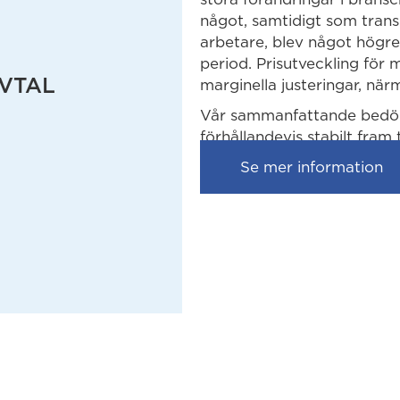
något, samtidigt som tran
arbetare, blev något högr
period. Prisutveckling för 
AVTAL
marginella justeringar, när
Vår sammanfattande bedömn
förhållandevis stabilt fram 
Se mer information