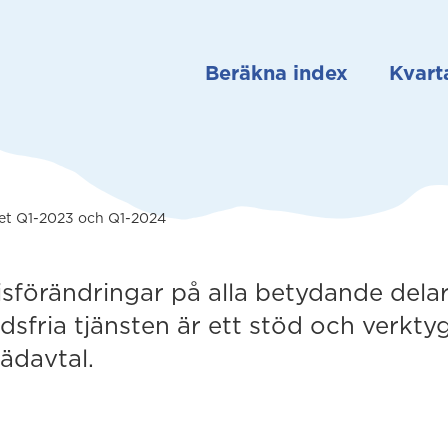
Beräkna index
Kvarta
ret Q1-2023 och Q1-2024
risförändringar på alla betydande dela
dsfria tjänsten är ett stöd och verkty
tädavtal.