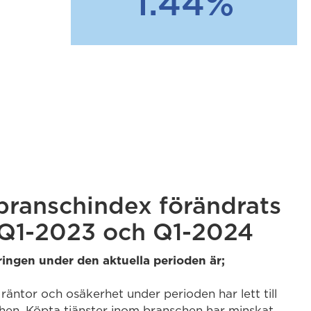
1.44%
branschindex förändrats
 Q1-2023 och Q1-2024
ringen under den aktuella perioden är;
räntor och osäkerhet under perioden har lett till
chen. Köpta tjänster inom branschen har minskat