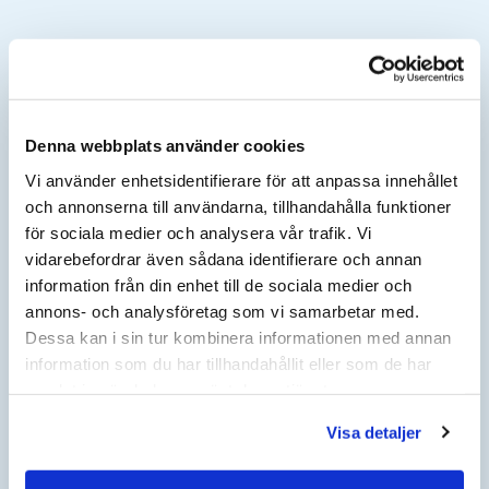
BERÄKNA INDEX
AKTUELLT ÅR
AKTUELLT KVARTAL
Denna webbplats använder cookies
Vi använder enhetsidentifierare för att anpassa innehållet
och annonserna till användarna, tillhandahålla funktioner
JÄMFÖRELSEÅR
JÄMFÖRELSE KVARTAL
för sociala medier och analysera vår trafik. Vi
vidarebefordrar även sådana identifierare och annan
NYTT KONTRAKTSPRIS EFTER HÖJNING KOMMER ATT
information från din enhet till de sociala medier och
VISAS HÄR:
annons- och analysföretag som vi samarbetar med.
Dessa kan i sin tur kombinera informationen med annan
information som du har tillhandahållit eller som de har
HÄR KAN DU BERÄKNA
samlat in när du har använt deras tjänster.
PRISFÖRÄNDRING I DITT AVTAL
Visa detaljer
ANGE NUVARANDE AVTALSBELOPP: