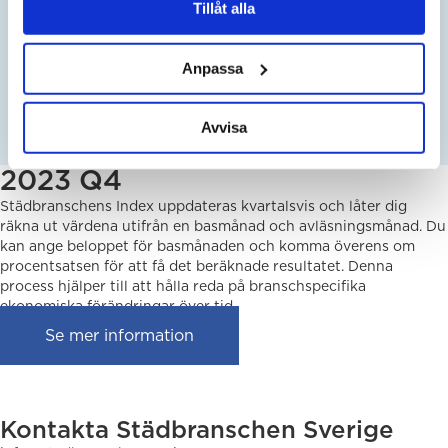
Tillåt alla
SEK
ÄNDRINGSPROCENT ENLIGT AVTAL:
Anpassa
%
NYTT AVTALSPRIS EFTER HÖJNING:
Avvisa
2023 Q4
Städbranschens Index uppdateras kvartalsvis och låter dig
räkna ut värdena utifrån en basmånad och avläsningsmånad. Du
kan ange beloppet för basmånaden och komma överens om
procentsatsen för att få det beräknade resultatet. Denna
process hjälper till att hålla reda på branschspecifika
ekonomiska förändringar över tid.
Se mer information
Kontakta Städbranschen Sverige