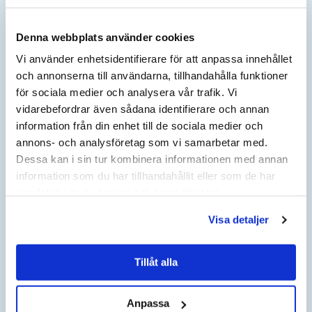
Denna webbplats använder cookies
BERÄKNA INDEX
Vi använder enhetsidentifierare för att anpassa innehållet
och annonserna till användarna, tillhandahålla funktioner
AKTUELLT ÅR
AKTUELLT KVARTAL
för sociala medier och analysera vår trafik. Vi
vidarebefordrar även sådana identifierare och annan
information från din enhet till de sociala medier och
JÄMFÖRELSEÅR
JÄMFÖRELSE KVARTAL
annons- och analysföretag som vi samarbetar med.
Dessa kan i sin tur kombinera informationen med annan
NYTT KONTRAKTSPRIS EFTER HÖJNING KOMMER ATT
information som du har tillhandahållit eller som de har
VISAS HÄR:
samlat in när du har använt deras tjänster.
Visa detaljer
HÄR KAN DU BERÄKNA
PRISFÖRÄNDRING I DITT AVTAL
Tillåt alla
ANGE NUVARANDE AVTALSBELOPP:
Anpassa