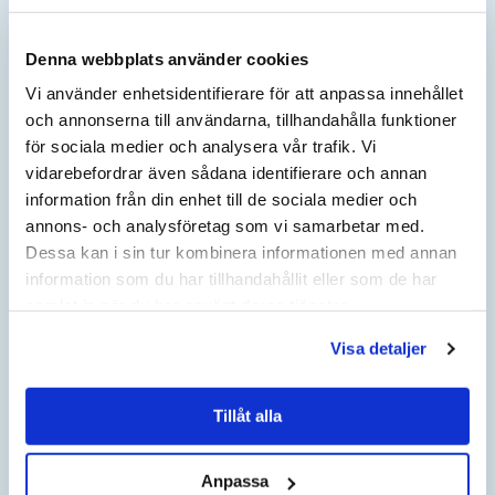
Denna webbplats använder cookies
BERÄKNA INDEX
Vi använder enhetsidentifierare för att anpassa innehållet
och annonserna till användarna, tillhandahålla funktioner
AKTUELLT ÅR
AKTUELLT KVARTAL
för sociala medier och analysera vår trafik. Vi
vidarebefordrar även sådana identifierare och annan
information från din enhet till de sociala medier och
JÄMFÖRELSEÅR
JÄMFÖRELSE KVARTAL
annons- och analysföretag som vi samarbetar med.
Dessa kan i sin tur kombinera informationen med annan
NYTT KONTRAKTSPRIS EFTER HÖJNING KOMMER ATT
information som du har tillhandahållit eller som de har
VISAS HÄR:
samlat in när du har använt deras tjänster.
Visa detaljer
HÄR KAN DU BERÄKNA
PRISFÖRÄNDRING I DITT AVTAL
Tillåt alla
ANGE NUVARANDE AVTALSBELOPP:
Anpassa