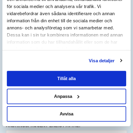
för sociala medier och analysera vår trafik. Vi
vidarebefordrar även sådana identifierare och annan
BERÄKNA INDEX
information från din enhet till de sociala medier och
AKTUELLT ÅR
annons- och analysföretag som vi samarbetar med.
AKTUELLT KVARTAL
Dessa kan i sin tur kombinera informationen med annan
JÄMFÖRELSEÅR
information som du har tillhandahållit eller som de har
JÄMFÖRELSE KVARTAL
samlat in när du har använt deras tjänster.
NYTT KONTRAKTSPRIS EFTER HÖJNING KOMMER ATT
Visa detaljer
VISAS HÄR:
Tillåt alla
HÄR KAN DU BERÄKNA
PRISFÖRÄNDRING I DITT AVTAL
Anpassa
ANGE NUVARANDE AVTALSBELOPP:
Avvisa
SEK
ÄNDRINGSPROCENT ENLIGT AVTAL: