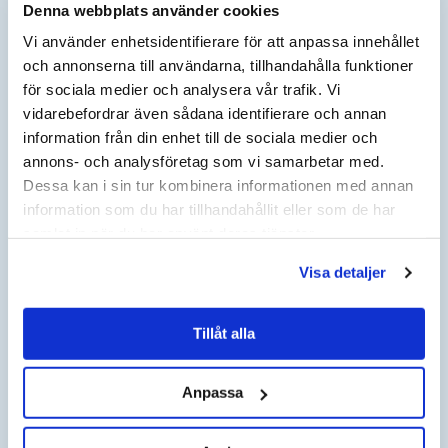
Denna webbplats använder cookies
Vi använder enhetsidentifierare för att anpassa innehållet
och annonserna till användarna, tillhandahålla funktioner
BERÄKNA INDEX
för sociala medier och analysera vår trafik. Vi
vidarebefordrar även sådana identifierare och annan
AKTUELLT ÅR
AKTUELLT KVARTAL
information från din enhet till de sociala medier och
annons- och analysföretag som vi samarbetar med.
Dessa kan i sin tur kombinera informationen med annan
JÄMFÖRELSEÅR
JÄMFÖRELSE KVARTAL
information som du har tillhandahållit eller som de har
samlat in när du har använt deras tjänster.
NYTT KONTRAKTSPRIS EFTER HÖJNING KOMMER ATT
VISAS HÄR:
Visa detaljer
Tillåt alla
HÄR KAN DU BERÄKNA
PRISFÖRÄNDRING I DITT AVTAL
Anpassa
ANGE NUVARANDE AVTALSBELOPP: