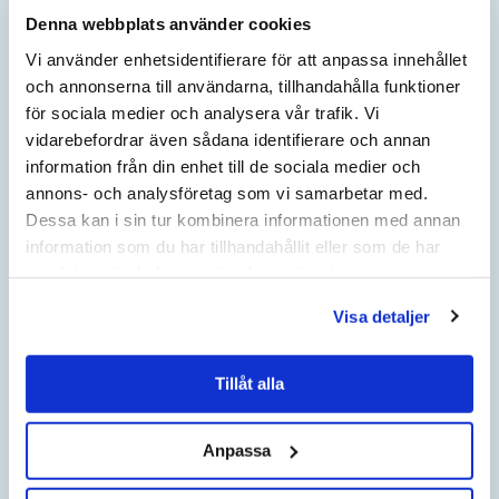
Denna webbplats använder cookies
BERÄKNA INDEX
Vi använder enhetsidentifierare för att anpassa innehållet
och annonserna till användarna, tillhandahålla funktioner
AKTUELLT ÅR
för sociala medier och analysera vår trafik. Vi
AKTUELLT KVARTAL
vidarebefordrar även sådana identifierare och annan
JÄMFÖRELSEÅR
information från din enhet till de sociala medier och
JÄMFÖRELSE KVARTAL
annons- och analysföretag som vi samarbetar med.
NYTT KONTRAKTSPRIS EFTER HÖJNING KOMMER ATT
Dessa kan i sin tur kombinera informationen med annan
VISAS HÄR:
information som du har tillhandahållit eller som de har
samlat in när du har använt deras tjänster.
HÄR KAN DU BERÄKNA
Visa detaljer
PRISFÖRÄNDRING I DITT AVTAL
Tillåt alla
ANGE NUVARANDE AVTALSBELOPP:
SEK
Anpassa
ÄNDRINGSPROCENT ENLIGT AVTAL: