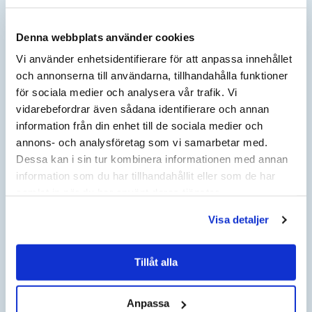
Denna webbplats använder cookies
BERÄKNA INDEX
Vi använder enhetsidentifierare för att anpassa innehållet
och annonserna till användarna, tillhandahålla funktioner
AKTUELLT ÅR
AKTUELLT KVARTAL
för sociala medier och analysera vår trafik. Vi
vidarebefordrar även sådana identifierare och annan
information från din enhet till de sociala medier och
JÄMFÖRELSEÅR
JÄMFÖRELSE KVARTAL
annons- och analysföretag som vi samarbetar med.
Dessa kan i sin tur kombinera informationen med annan
NYTT KONTRAKTSPRIS EFTER HÖJNING KOMMER ATT
information som du har tillhandahållit eller som de har
VISAS HÄR:
samlat in när du har använt deras tjänster.
Visa detaljer
HÄR KAN DU BERÄKNA
PRISFÖRÄNDRING I DITT AVTAL
Tillåt alla
ANGE NUVARANDE AVTALSBELOPP:
Anpassa